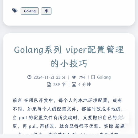
Golang
库
Golang系列 viper配置管理
夜间模式
的小技巧
Sans Serif
Serif
2024-11-21 23:51
|
794
|
Golang
239 字
|
4 分钟
浅阴影
深阴影
前言 在团队开发中，每个人的本地环境配置，或有
关闭
日落
暗化
灰度
不同。如果每个人的配置文件，都临时改成本地的，
当 pull 的配置文件有所变动时，又要撤回自己的变
更，再 pull, 再修改。就会显得很不优雅。实操 新建
一个.env 文件，并将其添加到.gitignore 来不希望