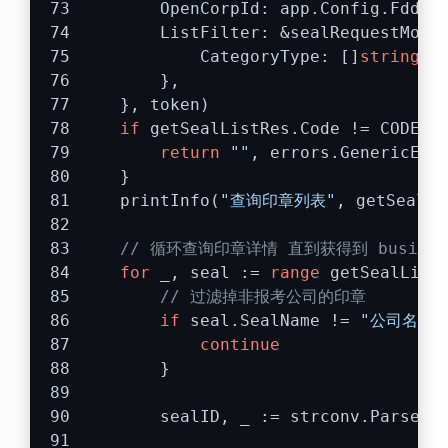
        OpenCorpId: app.Config.FddOp
        ListFilter: &sealRequestMode
            CategoryType: []
string
{
"
        },
    }, token)
if
 getSealListRes.Code != CODE_S
return
""
, errors.GenericErr
    }
    printInfo(
"查询印章列表"
, getSealLi
// 循环查询印章详情 直到获得到 busines
for
 _, seal := 
range
 getSealList
// 过滤掉非报考公司的印章
if
 seal.SealName != 
"公司名称"
continue
        }
        sealID, _ := strconv.ParseIn