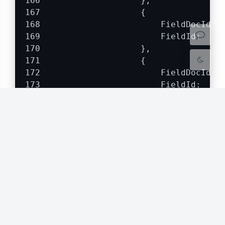
                    },
                    {
浅阴影
深阴影
                        FieldDocId: 
                        FieldId:    
关闭
日落
暗化
灰度
                    },
                    {
                        FieldDocId: 
                        FieldId:    
                    },
                },
                SignFields: []common
                    {
                        FieldDocId: 
                        FieldId:    
                    },
                    {
                        FieldDocId: 
                        FieldId:    
                    },