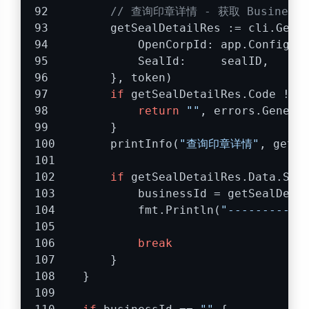
// 查询印章详情 - 获取 BusinessI
        getSealDetailRes := cli.GetS
            OpenCorpId: app.Config.F
            SealId:     sealID,
        }, token)
if
 getSealDetailRes.Code != 
return
""
, errors.Generi
        }
        printInfo(
"查询印章详情"
, getSe
if
 getSealDetailRes.Data.Sea
            businessId = getSealDeta
            fmt.Println(
"----------b
break
        }
    }