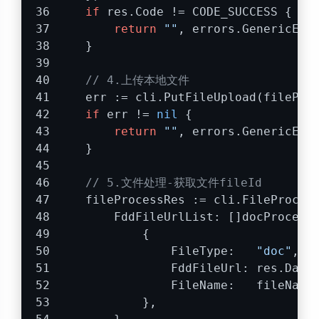
if
 res.Code != CODE_SUCCESS {
return
""
, errors.GenericErr
    }
// 4.上传本地文件
    err := cli.PutFileUpload(filePat
if
 err != 
nil
 {
return
""
, errors.GenericErr
    }
// 5.文件处理-获取文件fileId
    fileProcessRes := cli.FileProces
        FddFileUrlList: []docProcess
            {
                FileType:   
"doc"
,
                FddFileUrl: res.Data
                FileName:   fileName
            },