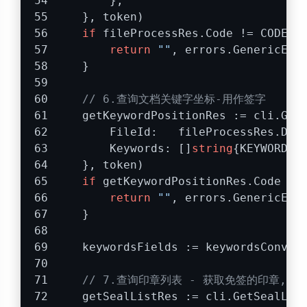
        },
    }, token)
if
 fileProcessRes.Code != CODE_S
return
""
, errors.GenericErr
    }
// 6.查询文档关键字坐标-用作签字
    getKeywordPositionRes := cli.Get
        FileId:   fileProcessRes.Dat
        Keywords: []
string
{KEYWORD_J
    }, token)
if
 getKeywordPositionRes.Code !=
return
""
, errors.GenericErr
    }
    keywordsFields := keywordsConver
// 7.查询印章列表 - 获取免签的印章, 
    getSealListRes := cli.GetSealLis