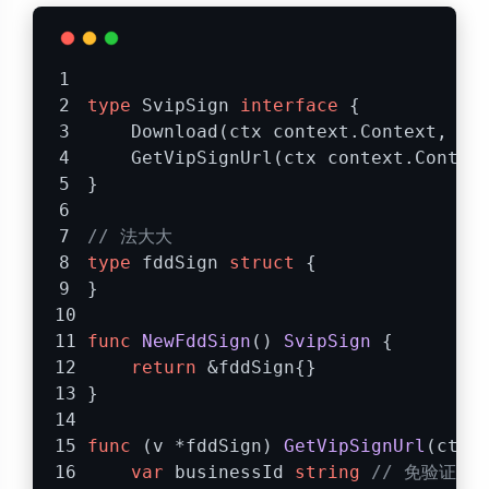
type
 SvipSign 
interface
 {
    Download(ctx context.Context, si
    GetVipSignUrl(ctx context.Contex
}
// 法大大
type
 fddSign 
struct
 {
}
func
NewFddSign
()
SvipSign
 {
return
 &fddSign{}
}
func
(v *fddSign)
GetVipSignUrl
(ctx 
var
 businessId 
string
// 免验证签