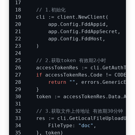
// 1.初始化
    cli := client.NewClient(
        app.Config.FddAppid,
        app.Config.FddAppSecret,
        app.Config.FddHost,
    )
// 2.获取token 有效期2小时
    accessTokenRes := cli.GetAuthTok
if
 accessTokenRes.Code != CODE_S
return
""
, errors.GenericErr
    }
    token := accessTokenRes.Data.Acc
// 3.获取文件上传地址 有效期30分钟
    res := cli.GetLocalFileUploadUrl
        FileType: 
"doc"
,
    }, token)