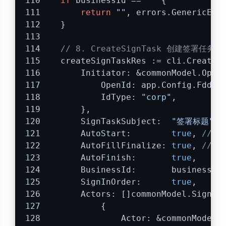
if
 businessId == 
""
 {
return
""
, errors.GenericErr
    }
// 8. CreateSignTask 创建签署任务
    createSignTaskRes := cli.CreateS
        Initiator: &commonModel.Open
            OpenId: app.Config.FddOp
            IdType: 
"corp"
,
        },
        SignTaskSubject:  
"签署标题"
,
        AutoStart:        
true
, 
// 
        AutoFillFinalize: 
true
, 
// 
        AutoFinish:       
true
,
        BusinessId:       businessId
        SignInOrder:      
true
,     
        Actors: []commonModel.SignTa
            {
                Actor: &commonModel.