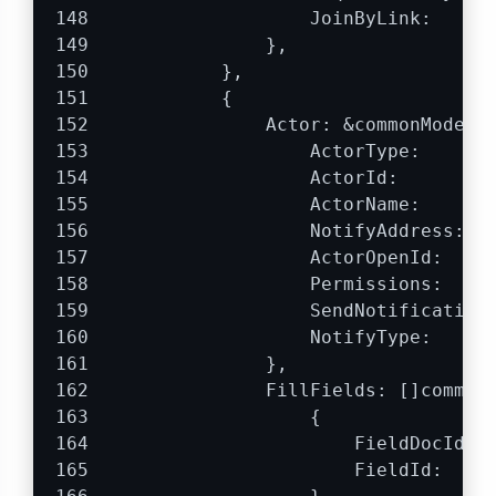
                    JoinByLink:     
                },
            },
            {
                Actor: &commonModel.
                    ActorType:      
                    ActorId:        
                    ActorName:      
                    NotifyAddress:  
                    ActorOpenId:    
                    Permissions:    
                    SendNotification
                    NotifyType:     
                },
                FillFields: []common
                    {
夜间模式
                        FieldDocId: 
                        FieldId:    
Sans Serif
Serif