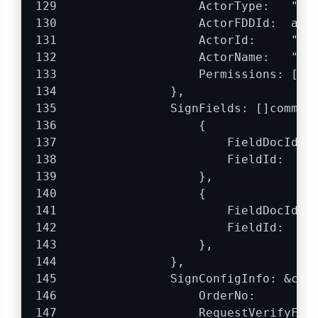
                    ActorType:   
"co
                    ActorFDDId:  app
                    ActorId:     
"甲
                    ActorName:   
"公
                    Permissions: []
s
                },
                SignFields: []common
                    {
                        FieldDocId: 
                        FieldId:    
                    },
                    {
                        FieldDocId: 
                        FieldId:    
                    },
                },
                SignConfigInfo: &com
                    OrderNo:        
                    RequestVerifyFre