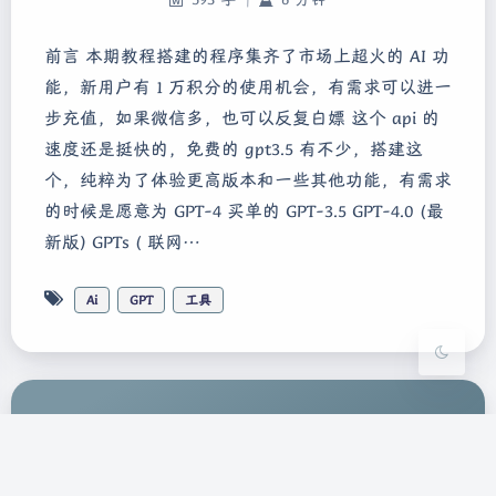
前言 本期教程搭建的程序集齐了市场上超火的 AI 功
能，新用户有 1 万积分的使用机会，有需求可以进一
步充值，如果微信多，也可以反复白嫖 这个 api 的
速度还是挺快的，免费的 gpt3.5 有不少，搭建这
夜间模式
个，纯粹为了体验更高版本和一些其他功能，有需求
Sans Serif
Serif
的时候是愿意为 GPT-4 买单的 GPT-3.5 GPT-4.0 (最
新版) GPTs ( 联网…
浅阴影
深阴影
Ai
GPT
工具
关闭
日落
暗化
灰度
Copyright ©2022
皖ICP备2020016177号-3
Theme
Argon
本站已安全运行：1549天14小时3分13秒