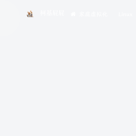
柯基屁屁
家庭虚拟化
Linux