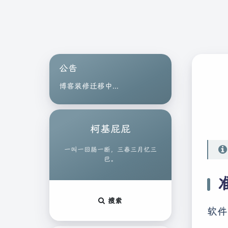
公告
博客装修迁移中...
柯基屁屁
一叫一回肠一断，三春三月忆三
巴。
搜索
软件