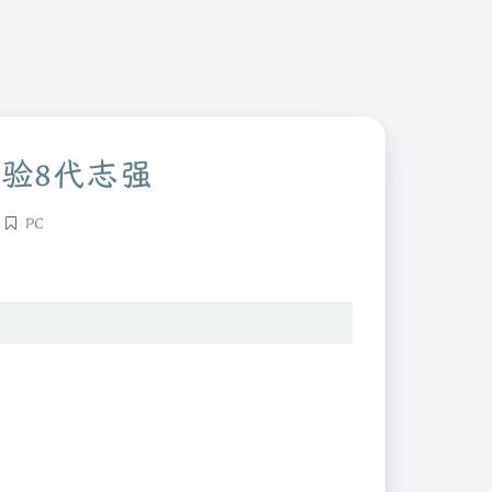
体验8代志强
PC
。