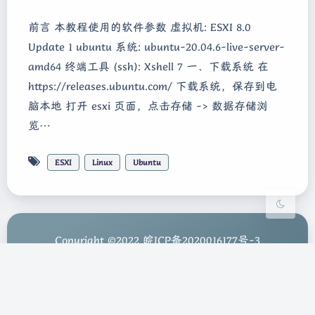
前言 本教程使用的软件参数 虚拟机: ESXI 8.0
Update 1 ubuntu 系统: ubuntu-20.04.6-live-server-
amd64 终端工具 (ssh): Xshell 7 一、下载系统 在
夜间模式
https://releases.ubuntu.com/ 下载系统，保存到电
脑本地 打开 esxi 页面，点击存储 -> 数据存储浏
Sans Serif
Serif
览…
浅阴影
深阴影
ESXI
Linux
Ubuntu
关闭
日落
暗化
灰度
Copyright ©2022
皖ICP备2020016177号-3
Theme
Argon
本站已安全运行：1551天10小时20分24秒
| 耗时 0.531 秒 | 查询 24 次 | 内存 21.91 MB |